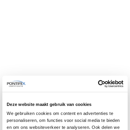
Overige examens
DLP
Maatwerkexamens
NEN 9140-examens
Rigging & Slinging-examens
Socketgieten
SOG
SOOB
Steigerbouw
Veiligheid voor Tankreinigers
Exameninformatie
Extra examenopties
Diploma’s en pasjes
Fraude en geldigheid
Veelgestelde vragen (FAQ)
Contact
Neem contact op
Over ons
Vacatures
VCA-examen talen
Deze website maakt gebruik van cookies
You are here:
We gebruiken cookies om content en advertenties te
Home
personaliseren, om functies voor social media te bieden
VCA-examen talen
In welke talen kan ik een VCA-examen
en om ons websiteverkeer te analyseren. Ook delen we