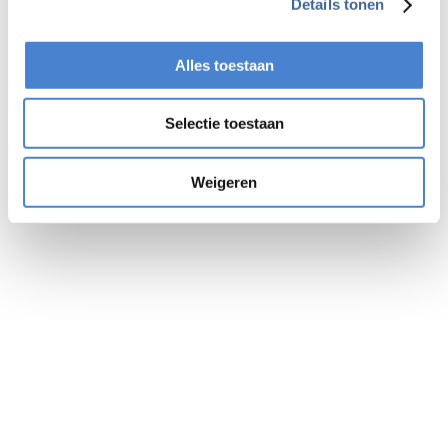
Details tonen
examenplanning.
Bekijk planning
Locaties
Alles toestaan
In elke provincie een examen.
Altijd in de buurt
Zoek jouw dichtstbijzijnde locatie.
Selectie toestaan
Lees meer
Proefexamens
Gratis oefenexamens.
Weigeren
Kosteloos oefenen
Vergroot de kans dat je slaagt!
Bekijk examens
Altijd een examen in de buurt
Inclusief digitaal diploma & pasje
7 dagen per week examen mogelijk
Bij spoed binnen 24 uur je digitale diploma
Gegarandeerd de volgende werkdag in CDR
Doorgangsgarantie
De grootste aanbieder van VCA-examens in
Nederland
Bestel direct een examen