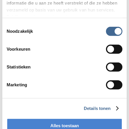
informatie die u aan ze heeft verstrekt of die ze hebben
verzameld op basis van uw gebruik van hun services.
Bekijk ons
privacy statement
.
Toestemmingsselectie
Noodzakelijk
Voorkeuren
Ontvang vrijblijvend
Statistieken
een offerte
Marketing
Details tonen
Alles toestaan