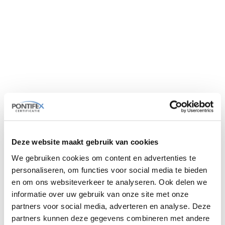
voor het werken aan elektrische en hybride
voertuigen (e-voertuigen). De norm beschrijft
concrete procedures en voorschriften om
mensen die hiermee werken te beschermen
tegen de gevaren van hoogspanning, zoals
elektrische schokken en vlambogen.
Het examen vindt plaats na een training NEN
9140 Voldoende Onderricht Persoon (VOP)
bij een opleider. Het examen wordt
onafhankelijk van de training afgenomen door
een erkende examenleider van Pontifex
Deze website maakt gebruik van cookies
Certificatie.
We gebruiken cookies om content en advertenties te
personaliseren, om functies voor social media te bieden
en om ons websiteverkeer te analyseren. Ook delen we
informatie over uw gebruik van onze site met onze
partners voor social media, adverteren en analyse. Deze
partners kunnen deze gegevens combineren met andere