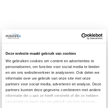
Overige examens
DLP
Maatwerkexamens
NEN 9140-examens
Rigging & Slinging-examens
Socketgieten
SOG
SOOB
Steigerbouw
Veiligheid voor Tankreinigers
Exameninformatie
Extra examenopties
Diploma’s en pasjes
Deze website maakt gebruik van cookies
Fraude en geldigheid
We gebruiken cookies om content en advertenties te
Veelgestelde vragen (FAQ)
Contact
personaliseren, om functies voor social media te bieden
Neem contact op
en om ons websiteverkeer te analyseren. Ook delen we
Over ons
informatie over uw gebruik van onze site met onze
Vacatures
Socketgieten-examens
partners voor social media, adverteren en analyse. Deze
partners kunnen deze gegevens combineren met andere
You are here:
informatie die u aan ze heeft verstrekt of die ze hebben
Home
Socketgieten-examens
verzameld op basis van uw gebruik van hun services.
Examen socketgieten
Bekijk ons
privacy statement
.