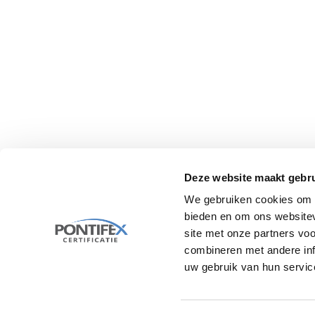
Altijd een examen in de buurt
Al sinds 2000 is onafhankelijk examenbureau
Pontifex Certificatie de specialist in
veiligheidsexaminering. We organiseren examens
in heel Nederland en daarbuiten.
Deze website maakt gebru
We gebruiken cookies om c
bieden en om ons websitev
site met onze partners vo
combineren met andere inf
uw gebruik van hun servic