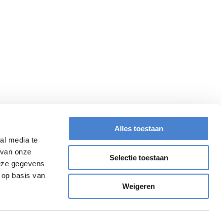
Meld je aan voor de nieuwsbrief
Privacy Policy
Algemene voorwaarden
Veelgestelde vragen
Alles toestaan
al media te
 van onze
Selectie toestaan
deze gegevens
 op basis van
Weigeren