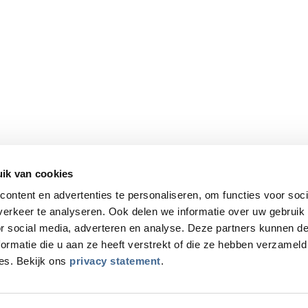
Adres
Bijdorpplein 9-11, 2992 LB Barendrecht
Telefoonnummer
+31 (0)85 487 15 70
ik van cookies
E-mail
ontent en advertenties te personaliseren, om functies voor soci
examen@pcexamen.nl
erkeer te analyseren. Ook delen we informatie over uw gebruik
or social media, adverteren en analyse. Deze partners kunnen 
Find us on:
YouTube
Linkedin
ormatie die u aan ze heeft verstrekt of die ze hebben verzameld
es. Bekijk ons
privacy statement
.
page
page
opens
opens
in
in