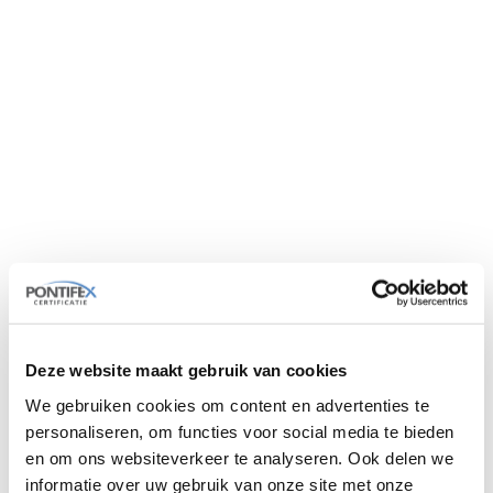
examen.
Meer informatie over dit examen vind je op
de website van
SSVV
.
Locatie en
voorwaarden
Het SOG-examen Verplaatsen van lasten
met handhijsgereedschap wordt
afgenomen op een door de klant verzorgde
locatie. Beschik je niet over voldoende
Deze website maakt gebruik van cookies
laptops voor het theorie-examen? Dan kun
We gebruiken cookies om content en advertenties te
je deze ook bij ons huren.
personaliseren, om functies voor social media te bieden
Om deel te mogen nemen aan het examen,
en om ons websiteverkeer te analyseren. Ook delen we
informatie over uw gebruik van onze site met onze
moet de kandidaat: ten minste 18 jaar zijn,