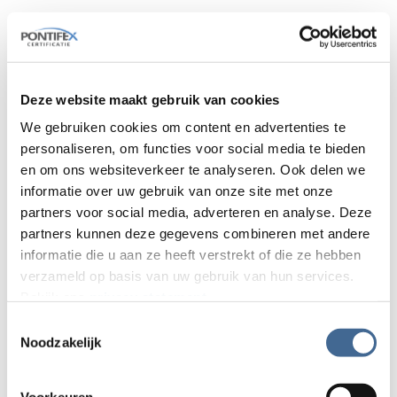
Het examen
Werken met twin ferrule
fittingen
bestaat uit een theorie- en een
praktijkdeel. Het examen is beschikbaar in
Deze website maakt gebruik van cookies
het Nederlands en Engels.
We gebruiken cookies om content en advertenties te
Het examen wordt op een door het bedrijf
personaliseren, om functies voor social media te bieden
verzorgde locatie afgenomen. Bij het
en om ons websiteverkeer te analyseren. Ook delen we
afnemen van het examen kijken wij zoveel
informatie over uw gebruik van onze site met onze
mogelijk naar de wensen en mogelijkheden
partners voor social media, adverteren en analyse. Deze
van het bedrijf.
partners kunnen deze gegevens combineren met andere
informatie die u aan ze heeft verstrekt of die ze hebben
Een examen bestellen kan tot 3 werkdagen
verzameld op basis van uw gebruik van hun services.
van tevoren. Voor meer informatie over de
Bekijk ons
privacy statement
.
prijzen, eisen en voorwaarden kun je
Toestemmingsselectie
contact met ons opnemen via ons
Noodzakelijk
contactformulier of telefonisch
085-
4871570
.
Voorkeuren