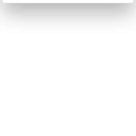
(petro)chemie, de taal spreken waarin het examen wordt afgenomen en
beschikken over een geldig B-VCA-diploma en een rijbewijs B, T of
C.