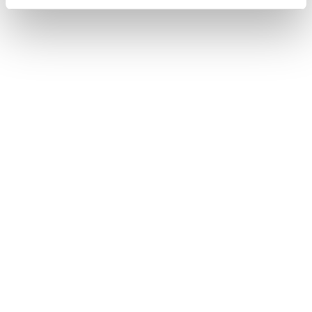
More Articles
Nieuwe eigenaar: IP Campus
Group
31-03-2026
Bewust Veilig-dag: 50% korting op
VCA-proefexamens
24-03-2026
Tarieven per 1 januari 2026
26-11-2025