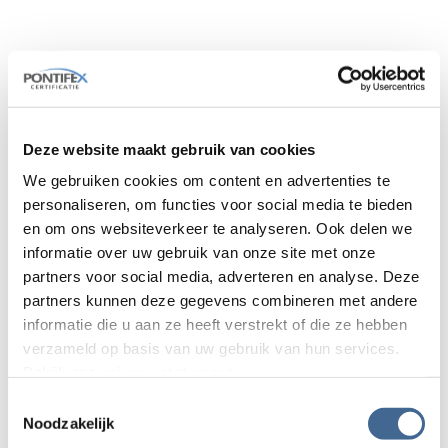
Welke tip heb je voor kandidaten?
Ik zou zeggen: bereid je goed voor. Koop een
boek of volg een training. Doe pas examen als je
denkt dat je goed bent voorbereid. De
proefexamens kunnen daarbij helpen en
Deze website maakt gebruik van cookies
illustreren hoe het examen er uit zal gaan zien.
We gebruiken cookies om content en advertenties te
Kom niet na een lange werkdag examen doen,
personaliseren, om functies voor social media te bieden
maar op een vrije dag zodat je fris bent. Ten
en om ons websiteverkeer te analyseren. Ook delen we
slotte: kom op tijd zodat je even kunt
informatie over uw gebruik van onze site met onze
acclimatiseren, een kopje koffie kunt drinken en
partners voor social media, adverteren en analyse. Deze
(vaak) een laatste sigaretje kunt roken.
partners kunnen deze gegevens combineren met andere
informatie die u aan ze heeft verstrekt of die ze hebben
verzameld op basis van uw gebruik van hun services.
Bekijk ons
privacy statement
.
Toestemmingsselectie
Noodzakelijk