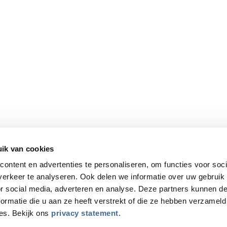
Adres
Bijdorpplein 9-11, 2992 LB Barendrecht
Telefoonnummer
+31 (0)85 487 15 70
ik van cookies
E-mail
ontent en advertenties te personaliseren, om functies voor soci
examen@pcexamen.nl
erkeer te analyseren. Ook delen we informatie over uw gebruik
or social media, adverteren en analyse. Deze partners kunnen 
Find us on:
YouTube
Linkedin
ormatie die u aan ze heeft verstrekt of die ze hebben verzameld
es. Bekijk ons
privacy statement
.
page
page
opens
opens