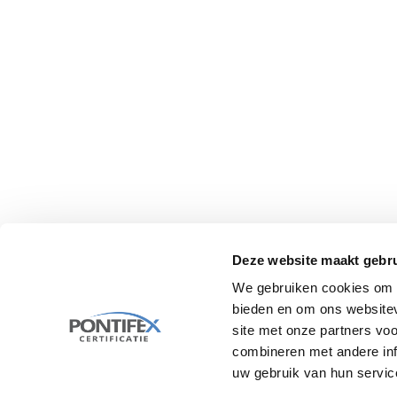
Altijd een examen in de buurt
Al sinds 2000 is onafhankelijk examenbureau
Pontifex Certificatie de specialist in
veiligheidsexaminering. We organiseren examens
in heel Nederland en daarbuiten.
Deze website maakt gebru
We gebruiken cookies om c
bieden en om ons websitev
site met onze partners vo
combineren met andere inf
uw gebruik van hun servic