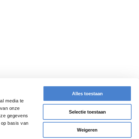
Meld je aan voor de nieuwsbrief
Privacy Policy
Algemene voorwaarden
Veelgestelde vragen
Alles toestaan
al media te
 van onze
Selectie toestaan
deze gegevens
 op basis van
Weigeren