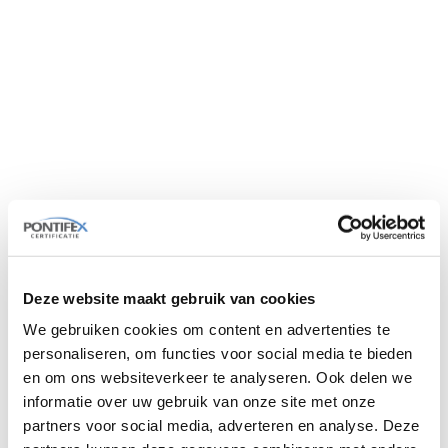
Bedankt voor je bestelling
Bedankt voor je bestelling. Controleer of je de bevestiging
per e-mail hebt ontvangen. Heb je een vraag over je
bestelling? Neem dan contact op via
examen@pcexamen.nl
of +31 (0)85 487 15 70.
Deze website maakt gebruik van cookies
We gebruiken cookies om content en advertenties te
personaliseren, om functies voor social media te bieden
en om ons websiteverkeer te analyseren. Ook delen we
informatie over uw gebruik van onze site met onze
partners voor social media, adverteren en analyse. Deze
Altijd een examen in de buurt